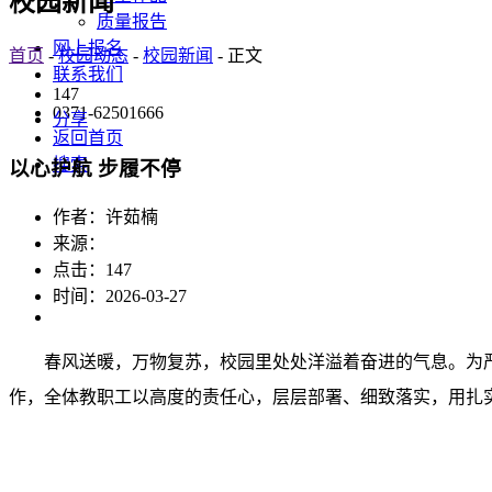
校园新闻
质量报告
网上报名
首页
-
校园动态
-
校园新闻
- 正文
联系我们
147
0371-62501666
分享
返回首页
搜索
以心护航 步履不停
作者：许茹楠
来源：
点击：
147
时间：2026-03-27
春风送暖，万物复苏，校园里处处洋溢着奋进的气息。为严
作，全体教职工以高度的责任心，层层部署、细致落实，用扎