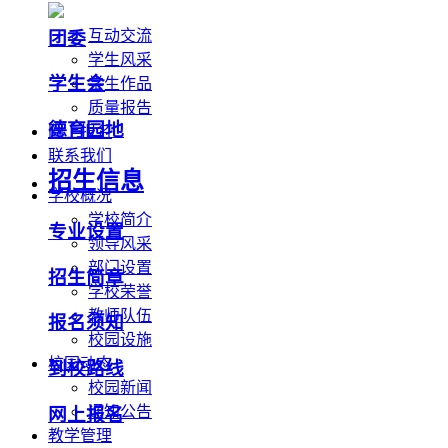
互动交流
团委
学生风采
学生会
学生作品
质量报告
德育园地
网上报名
联系我们
招生信息
学校概况
学校简介
专业设置
领导风采
部门设置
招生简章
学校荣誉
教师队伍
报名须知
校园设施
校园动态
到校路线
校园新闻
通知公告
网上报名
教学管理