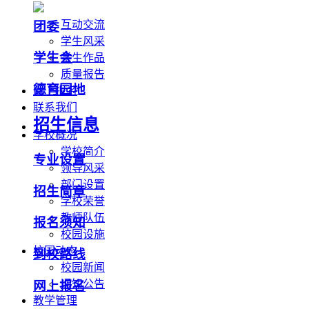
互动交流
团委
学生风采
学生会
学生作品
质量报告
德育园地
网上报名
联系我们
招生信息
学校概况
学校简介
专业设置
领导风采
部门设置
招生简章
学校荣誉
教师队伍
报名须知
校园设施
校园动态
到校路线
校园新闻
通知公告
网上报名
教学管理