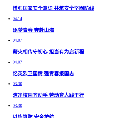
增强国家安全意识 共筑安全坚固防线
04.14
逐梦青春 奔赴山海
04.07
薪火相传守初心 担当有为启新程
04.07
忆英烈卫国情 强青春报国志
03.30
洁净校园齐动手 劳动育人践于行
03.30
以练筑防 安全护航