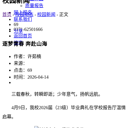
校园新闻
质量报告
网上报名
首页
-
校园动态
-
校园新闻
- 正文
联系我们
69
0371-62501666
分享
返回首页
搜索
逐梦青春 奔赴山海
作者：许茹楠
来源：
点击：
69
时间：2026-04-14
三载春秋，转瞬即逝；少年意气，扬帆远航。
4月9日，我校2026届（23级）毕业典礼在学校报告厅温情
启幕。