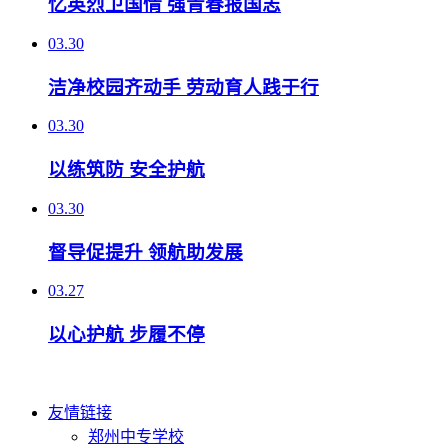
忆英烈卫国情 强青春报国志
03.30
洁净校园齐动手 劳动育人践于行
03.30
以练筑防 安全护航
03.30
督导促提升 领航助发展
03.27
以心护航 步履不停
友情链接
郑州中专学校