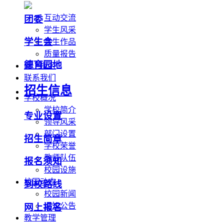
互动交流
团委
学生风采
学生会
学生作品
质量报告
德育园地
网上报名
联系我们
招生信息
学校概况
学校简介
专业设置
领导风采
部门设置
招生简章
学校荣誉
教师队伍
报名须知
校园设施
校园动态
到校路线
校园新闻
通知公告
网上报名
教学管理