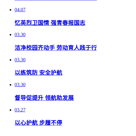
04.07
忆英烈卫国情 强青春报国志
03.30
洁净校园齐动手 劳动育人践于行
03.30
以练筑防 安全护航
03.30
督导促提升 领航助发展
03.27
以心护航 步履不停