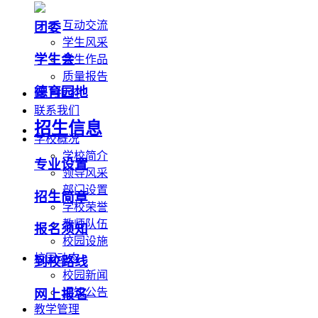
互动交流
团委
学生风采
学生会
学生作品
质量报告
德育园地
网上报名
联系我们
招生信息
学校概况
学校简介
专业设置
领导风采
部门设置
招生简章
学校荣誉
教师队伍
报名须知
校园设施
校园动态
到校路线
校园新闻
通知公告
网上报名
教学管理