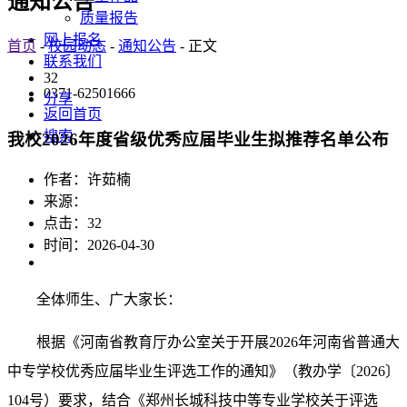
通知公告
质量报告
网上报名
首页
-
校园动态
-
通知公告
- 正文
联系我们
32
0371-62501666
分享
返回首页
搜索
我校2026年度省级优秀应届毕业生拟推荐名单公布
作者：许茹楠
来源：
点击：
32
时间：2026-04-30
全体师生、广大家长：
根据《河南省教育厅办公室关于开展2026年河南省普通大
中专学校优秀应届毕业生评选工作的通知》（教办学〔2026〕
104号）要求，
结合《郑州长城科技中等专业学校关于评选